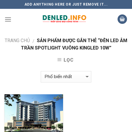
Skip
ADD ANYTHING HERE OR JUST REMOVE IT...
to
content
TRANG CHỦ
SẢN PHẨM ĐƯỢC GẮN THẺ “ĐÈN LED ÂM
/
TRẦN SPOTLIGHT VUÔNG KINGLED 10W”
LỌC