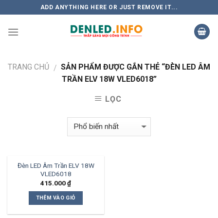
Skip
ADD ANYTHING HERE OR JUST REMOVE IT...
to
content
TRANG CHỦ
SẢN PHẨM ĐƯỢC GẮN THẺ “ĐÈN LED ÂM
/
TRẦN ELV 18W VLED6018”
LỌC
Đèn LED Âm Trần ELV 18W
VLED6018
415.000
₫
THÊM VÀO GIỎ