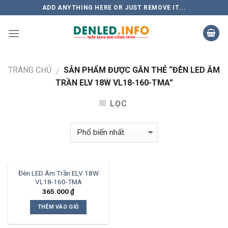
Skip
ADD ANYTHING HERE OR JUST REMOVE IT...
to
content
TRANG CHỦ
SẢN PHẨM ĐƯỢC GẮN THẺ “ĐÈN LED ÂM
/
TRẦN ELV 18W VL18-160-TMA”
LỌC
Đèn LED Âm Trần ELV 18W
VL18-160-TMA
365.000
₫
THÊM VÀO GIỎ