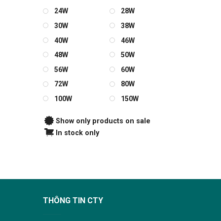
24W
28W
30W
38W
40W
46W
48W
50W
56W
60W
72W
80W
100W
150W
Show only products on sale
In stock only
THÔNG TIN CTY