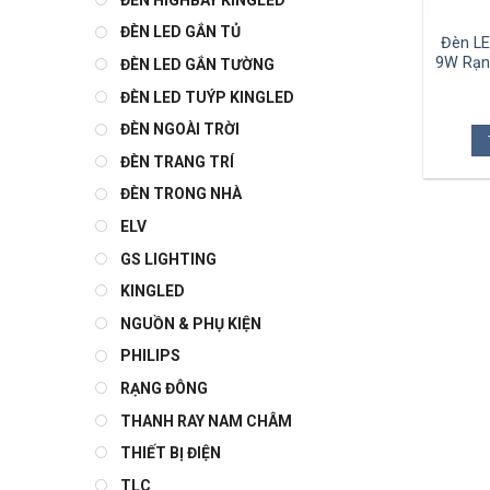
ĐÈN LED GẮN TỦ
Đèn LE
9W Rạn
ĐÈN LED GẮN TƯỜNG
ĐÈN LED TUÝP KINGLED
ĐÈN NGOÀI TRỜI
ĐÈN TRANG TRÍ
ĐÈN TRONG NHÀ
ELV
GS LIGHTING
KINGLED
NGUỒN & PHỤ KIỆN
PHILIPS
RẠNG ĐÔNG
THANH RAY NAM CHÂM
THIẾT BỊ ĐIỆN
TLC