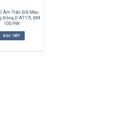
D Âm Trần Đổi Màu
g Đông D AT17L ĐM
100/9W
ĐỌC TIẾP