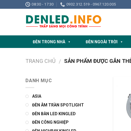
Skip
08:30 - 17:30
0932.312.519 - 0967.120.005
to
content
ĐÈN TRONG NHÀ
ĐÈN NGOÀI TRỜI
TRANG CHỦ
SẢN PHẨM ĐƯỢC GẮN THẺ
/
DANH MỤC
ASIA
ĐÈN ÂM TRẦN SPOTLIGHT
ĐÈN BÀN LED KINGLED
ĐÈN CÔNG NGHIỆP
ĐÈN HIGHBAY KINGLED