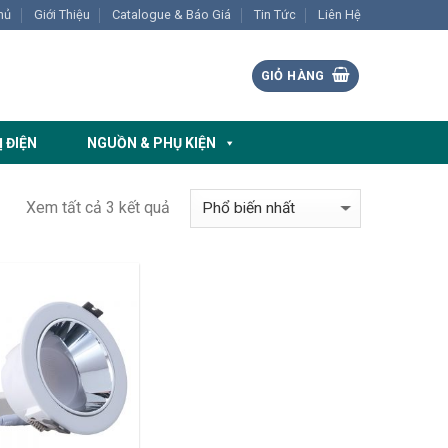
hủ
Giới Thiệu
Catalogue & Báo Giá
Tin Tức
Liên Hệ
GIỎ HÀNG
Ị ĐIỆN
NGUỒN & PHỤ KIỆN
Xem tất cả 3 kết quả