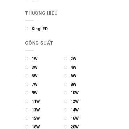
THƯƠNG HIỆU
KingLED
CÔNG SUẤT
1W
2W
3W
4W
5W
6W
7W
8W
9W
10W
11W
12W
13W
14W
15W
16W
18W
20W