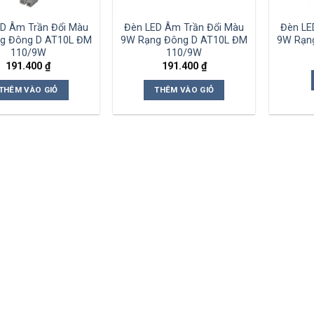
D Âm Trần Đổi Màu
Đèn LED Âm Trần Đổi Màu
Đèn LE
g Đông D AT10L ĐM
9W Rạng Đông D AT10L ĐM
9W Rạn
110/9W
110/9W
191.400
₫
191.400
₫
THÊM VÀO GIỎ
THÊM VÀO GIỎ