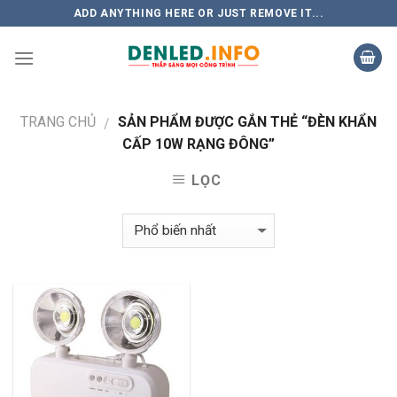
Skip
ADD ANYTHING HERE OR JUST REMOVE IT...
to
content
TRANG CHỦ
SẢN PHẨM ĐƯỢC GẮN THẺ “ĐÈN KHẨN
/
CẤP 10W RẠNG ĐÔNG”
LỌC