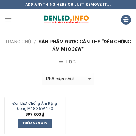
Skip
ADD ANYTHING HERE OR JUST REMOVE IT...
to
content
TRANG CHỦ
SẢN PHẨM ĐƯỢC GẮN THẺ “ĐÈN CHỐNG
/
ẨM M18 36W”
LỌC
Đèn LED Chống Ẩm Rạng
Đông M18 36W 120
897.600
₫
THÊM VÀO GIỎ