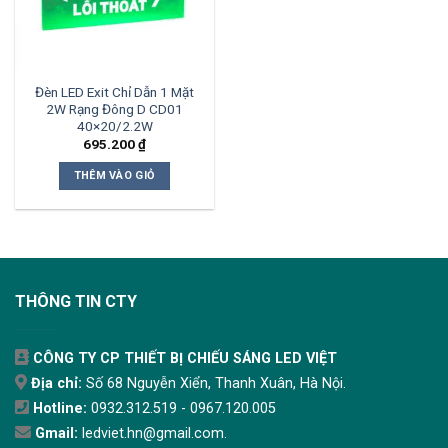
Đèn LED Exit Chỉ Dẫn 1 Mặt
2W Rạng Đông D CD01
40×20/2.2W
695.200
₫
THÊM VÀO GIỎ
THÔNG TIN CTY
CÔNG TY CP THIẾT BỊ CHIẾU SÁNG LED VIỆT
Địa chỉ:
Số 68 Nguyễn Xiển, Thanh Xuân, Hà Nội.
Hotline:
0932.312.519 - 0967.120.005
Gmail:
ledviet.hn@gmail.com.