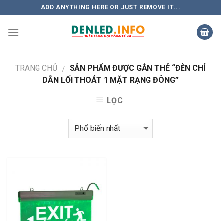
Skip
ADD ANYTHING HERE OR JUST REMOVE IT...
to
content
TRANG CHỦ
SẢN PHẨM ĐƯỢC GẮN THẺ “ĐÈN CHỈ
/
DẪN LỐI THOÁT 1 MẶT RẠNG ĐÔNG”
LỌC