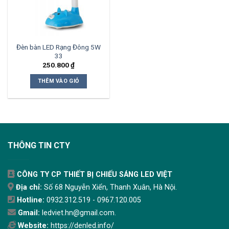
Đèn bàn LED Rạng Đông 5W
33
250.800
₫
THÊM VÀO GIỎ
THÔNG TIN CTY
CÔNG TY CP THIẾT BỊ CHIẾU SÁNG LED VIỆT
Địa chỉ:
Số 68 Nguyễn Xiển, Thanh Xuân, Hà Nội.
Hotline:
0932.312.519 - 0967.120.005
Gmail:
ledviet.hn@gmail.com.
Website:
https://denled.info/