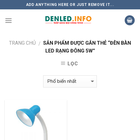
Skip
ADD ANYTHING HERE OR JUST REMOVE IT...
to
content
TRANG CHỦ
SẢN PHẨM ĐƯỢC GẮN THẺ “ĐÈN BÀN
/
LED RẠNG ĐÔNG 5W”
LỌC