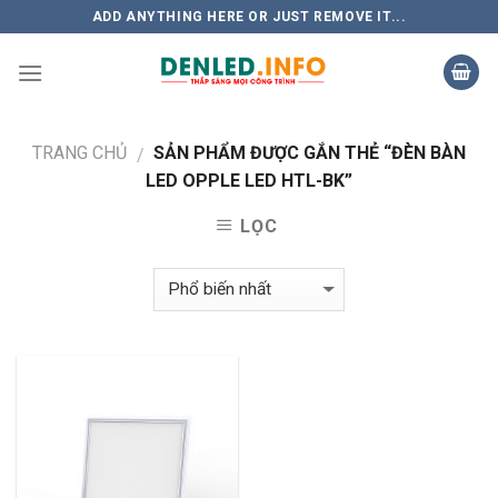
Skip
ADD ANYTHING HERE OR JUST REMOVE IT...
to
content
TRANG CHỦ
SẢN PHẨM ĐƯỢC GẮN THẺ “ĐÈN BÀN
/
LED OPPLE LED HTL-BK”
LỌC