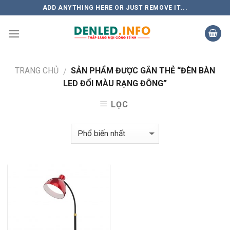
Skip
ADD ANYTHING HERE OR JUST REMOVE IT...
to
content
TRANG CHỦ
SẢN PHẨM ĐƯỢC GẮN THẺ “ĐÈN BÀN
/
LED ĐỔI MÀU RẠNG ĐÔNG”
LỌC