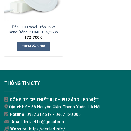
Đèn LED Panel Tròn 12W
Rạng Đông PT04L 135/12W
172.700
₫
THÊM VÀO GIỎ
THÔNG TIN CTY
CÔNG TY CP THIẾT BỊ CHIẾU SÁNG LED VIỆT
Địa chỉ:
Số 68 Nguyễn Xiển, Thanh Xuân, Hà Nội.
Hotline:
0932.312.519 - 0967.120.005
Gmail:
ledviet.hn@gmail.com.
Website:
https://denled.info/