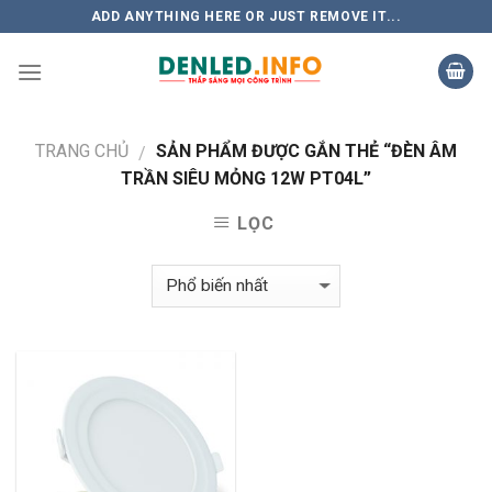
Skip
ADD ANYTHING HERE OR JUST REMOVE IT...
to
content
TRANG CHỦ
SẢN PHẨM ĐƯỢC GẮN THẺ “ĐÈN ÂM
/
TRẦN SIÊU MỎNG 12W PT04L”
LỌC