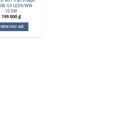
D Âm Trần Philips
0B G3 LED9/WW
10.5W
199.000
₫
THÊM VÀO GIỎ