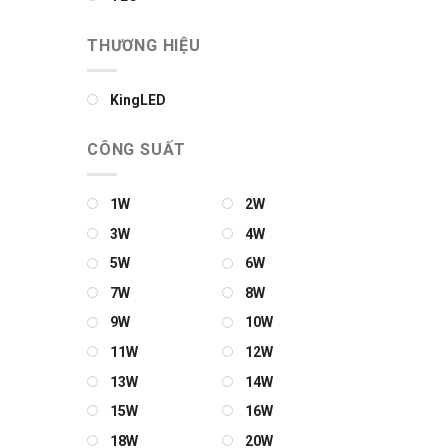
THƯƠNG HIỆU
KingLED
CÔNG SUẤT
1W
2W
3W
4W
5W
6W
7W
8W
9W
10W
11W
12W
13W
14W
15W
16W
18W
20W