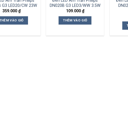
ED Âm Trần Philips
Đèn LED Âm Trần Philips
Đèn LE
 G3 LED20/CW 23W
DN020B G3 LED3/WW 3.5W
DN02
359.000
₫
109.000
₫
THÊM VÀO GIỎ
THÊM VÀO GIỎ