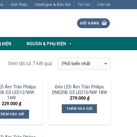
hủ
Giới Thiệu
Catalogue & Báo Giá
Tin Tức
Liên Hệ
GIỎ HÀNG
Ị ĐIỆN
NGUỒN & PHỤ KIỆN
Xem tất cả 7 kết quả
D Âm Trần Philips
Đèn LED Âm Trần Philips
0B G3 LED12/WW
DN020B G3 LED15/NW 18W
14W
279.000
₫
229.000
₫
THÊM VÀO GIỎ
THÊM VÀO GIỎ