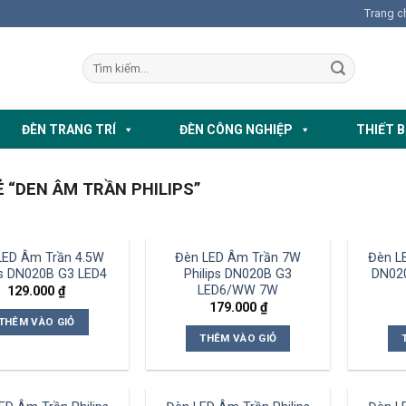
Trang c
ĐÈN TRANG TRÍ
ĐÈN CÔNG NGHIỆP
THIẾT B
“DEN ÂM TRẦN PHILIPS”
LED Âm Trần 4.5W
Đèn LED Âm Trần 7W
Đèn LE
ps DN020B G3 LED4
Philips DN020B G3
DN02
LED6/WW 7W
129.000
₫
179.000
₫
THÊM VÀO GIỎ
THÊM VÀO GIỎ