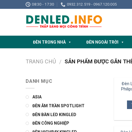
Skip
08:30 - 17:30
0932.312.519 - 0967.120.005
to
content
ĐÈN TRONG NHÀ
ĐÈN NGOÀI TRỜI
TRANG CHỦ
SẢN PHẨM ĐƯỢC GẮN THẺ 
/
DANH MỤC
Đèn 
Phili
ASIA
ĐÈN ÂM TRẦN SPOTLIGHT
ĐÈN BÀN LED KINGLED
ĐÈN CÔNG NGHIỆP
ĐÈN HIGHBAY KINGLED