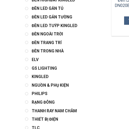
Đèn L
DN020B
ĐÈN LED GẮN TỦ
ĐÈN LED GẮN TƯỜNG
ĐÈN LED TUÝP KINGLED
ĐÈN NGOÀI TRỜI
ĐÈN TRANG TRÍ
ĐÈN TRONG NHÀ
ELV
GS LIGHTING
KINGLED
NGUỒN & PHỤ KIỆN
PHILIPS
RẠNG ĐÔNG
THANH RAY NAM CHÂM
THIẾT BỊ ĐIỆN
TLC