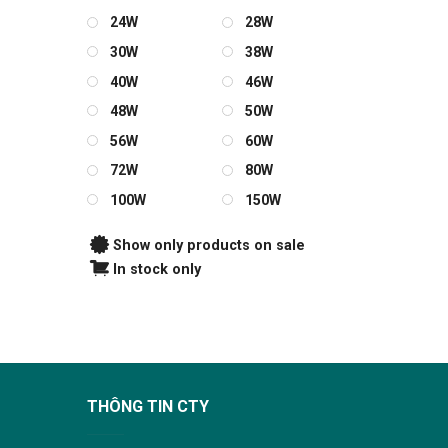
24W
28W
30W
38W
40W
46W
48W
50W
56W
60W
72W
80W
100W
150W
Show only products on sale
In stock only
THÔNG TIN CTY