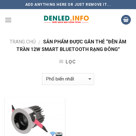
Skip
ADD ANYTHING HERE OR JUST REMOVE IT...
to
content
TRANG CHỦ
SẢN PHẨM ĐƯỢC GẮN THẺ “ĐÈN ÂM
/
TRẦN 12W SMART BLUETOOTH RẠNG ĐÔNG”
LỌC