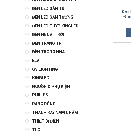
ĐÈN LED GẮN TỦ
Đèn 
Đôn
ĐÈN LED GẮN TƯỜNG
ĐÈN LED TUÝP KINGLED
ĐÈN NGOÀI TRỜI
ĐÈN TRANG TRÍ
ĐÈN TRONG NHÀ
ELV
GS LIGHTING
KINGLED
NGUỒN & PHỤ KIỆN
PHILIPS
RẠNG ĐÔNG
THANH RAY NAM CHÂM
THIẾT BỊ ĐIỆN
TLC