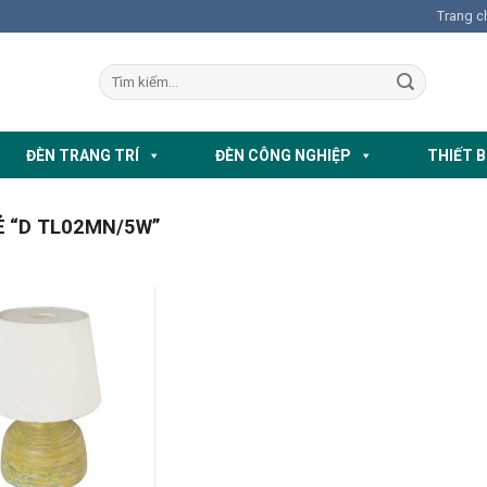
Trang c
ĐÈN TRANG TRÍ
ĐÈN CÔNG NGHIỆP
THIẾT B
 “D TL02MN/5W”