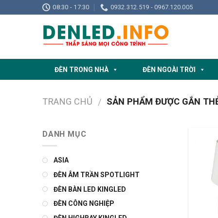
Skip
08:30 - 17:30
0932.312.519 - 0967.120.005
to
content
ĐÈN TRONG NHÀ
ĐÈN NGOÀI TRỜI
TRANG CHỦ
SẢN PHẨM ĐƯỢC GẮN THẺ
/
DANH MỤC
ASIA
ĐÈN ÂM TRẦN SPOTLIGHT
ĐÈN BÀN LED KINGLED
ĐÈN CÔNG NGHIỆP
ĐÈN HIGHBAY KINGLED