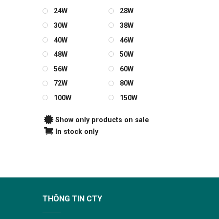
24W
28W
30W
38W
40W
46W
48W
50W
56W
60W
72W
80W
100W
150W
Show only products on sale
In stock only
THÔNG TIN CTY