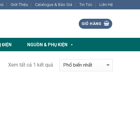
hủ
Giới Thiệu
Catalogue & Báo Giá
Tin Tức
Liên Hệ
GIỎ HÀNG
Ị ĐIỆN
NGUỒN & PHỤ KIỆN
Xem tất cả 1 kết quả