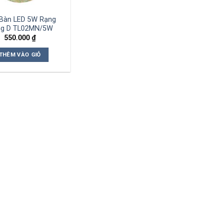
Bàn LED 5W Rạng
g D TL02MN/5W
550.000
₫
THÊM VÀO GIỎ