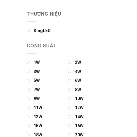
THƯƠNG HIỆU
KingLED
CÔNG SUẤT
1W
2W
3W
4W
5W
6W
7W
8W
9W
10W
11W
12W
13W
14W
15W
16W
18W
20W