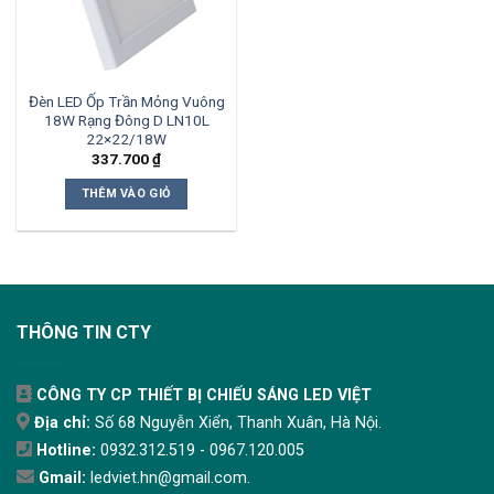
Đèn LED Ốp Trần Mỏng Vuông
18W Rạng Đông D LN10L
22×22/18W
337.700
₫
THÊM VÀO GIỎ
THÔNG TIN CTY
CÔNG TY CP THIẾT BỊ CHIẾU SÁNG LED VIỆT
Địa chỉ:
Số 68 Nguyễn Xiển, Thanh Xuân, Hà Nội.
Hotline:
0932.312.519 - 0967.120.005
Gmail:
ledviet.hn@gmail.com.