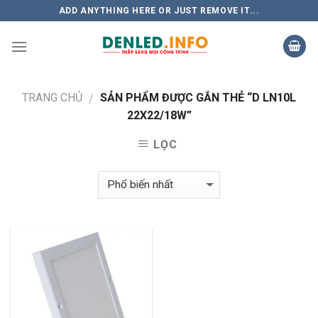
Skip
ADD ANYTHING HERE OR JUST REMOVE IT...
to
content
TRANG CHỦ
SẢN PHẨM ĐƯỢC GẮN THẺ “D LN10L
/
22X22/18W”
LỌC