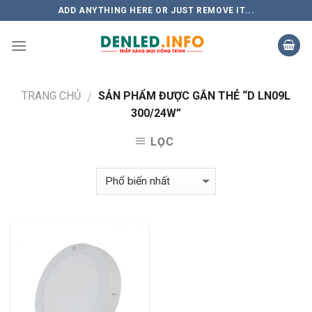
Skip
ADD ANYTHING HERE OR JUST REMOVE IT...
to
content
TRANG CHỦ
SẢN PHẨM ĐƯỢC GẮN THẺ “D LN09L
/
300/24W”
LỌC