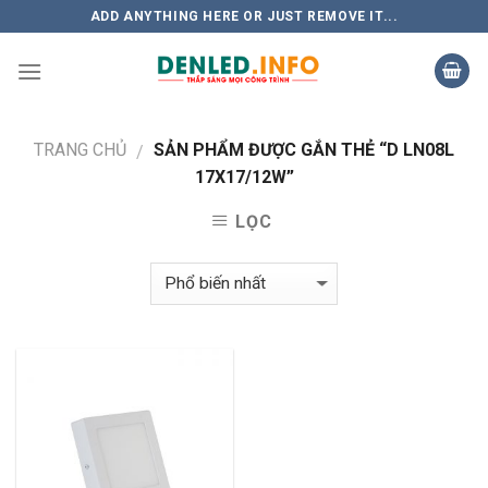
Skip
ADD ANYTHING HERE OR JUST REMOVE IT...
to
content
TRANG CHỦ
SẢN PHẨM ĐƯỢC GẮN THẺ “D LN08L
/
17X17/12W”
LỌC