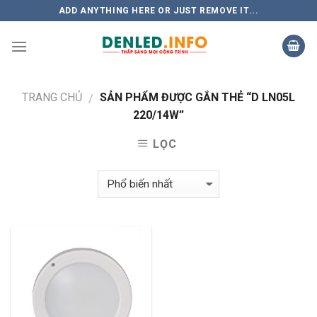
Skip
ADD ANYTHING HERE OR JUST REMOVE IT...
to
content
TRANG CHỦ
SẢN PHẨM ĐƯỢC GẮN THẺ “D LN05L
/
220/14W”
LỌC