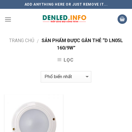
Skip
ADD ANYTHING HERE OR JUST REMOVE IT...
to
content
TRANG CHỦ
SẢN PHẨM ĐƯỢC GẮN THẺ “D LN05L
/
160/9W”
LỌC