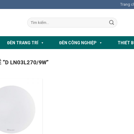
Trang c
ĐÈN TRANG TRÍ
ĐÈN CÔNG NGHIỆP
THIẾT B
 “D LN03L270/9W”