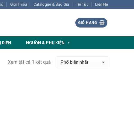
hủ
Giới Thiệu
Catalogue & Báo Giá
Tin Tức
Liên Hệ
GIỎ HÀNG
Ị ĐIỆN
NGUỒN & PHỤ KIỆN
Xem tất cả 1 kết quả