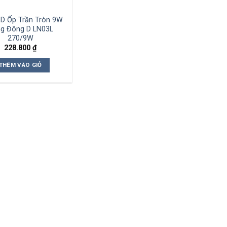
ED Ốp Trần Tròn 9W
g Đông D LN03L
270/9W
228.800
₫
THÊM VÀO GIỎ