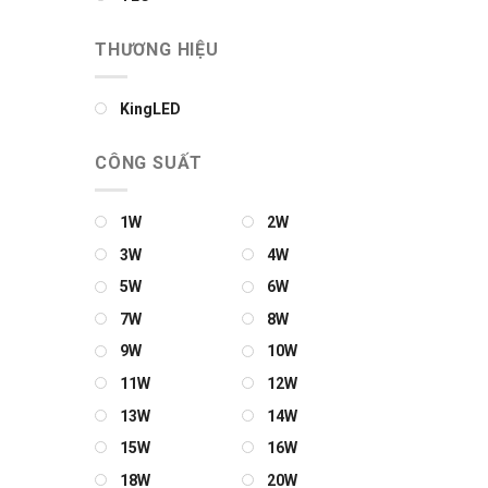
THƯƠNG HIỆU
KingLED
CÔNG SUẤT
1W
2W
3W
4W
5W
6W
7W
8W
9W
10W
11W
12W
13W
14W
15W
16W
18W
20W