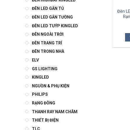
ĐÈN LED GẮN TỦ
Đèn L
Rạn
ĐÈN LED GẮN TƯỜNG
ĐÈN LED TUÝP KINGLED
ĐÈN NGOÀI TRỜI
ĐÈN TRANG TRÍ
ĐÈN TRONG NHÀ
ELV
GS LIGHTING
KINGLED
NGUỒN & PHỤ KIỆN
PHILIPS
RẠNG ĐÔNG
THANH RAY NAM CHÂM
THIẾT BỊ ĐIỆN
TLC