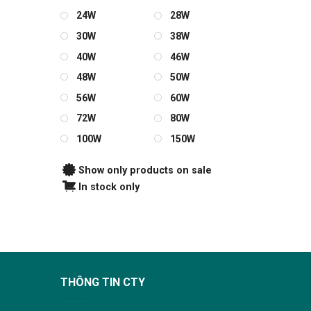
24W
28W
30W
38W
40W
46W
48W
50W
56W
60W
72W
80W
100W
150W
Show only products on sale
In stock only
THÔNG TIN CTY