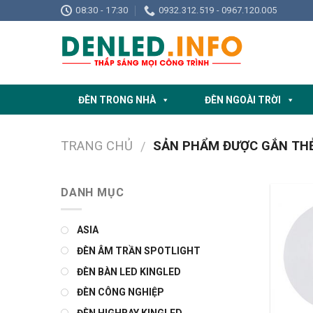
Skip
08:30 - 17:30
0932.312.519 - 0967.120.005
to
content
ĐÈN TRONG NHÀ
ĐÈN NGOÀI TRỜI
TRANG CHỦ
SẢN PHẨM ĐƯỢC GẮN THẺ
/
DANH MỤC
ASIA
ĐÈN ÂM TRẦN SPOTLIGHT
ĐÈN BÀN LED KINGLED
ĐÈN CÔNG NGHIỆP
ĐÈN HIGHBAY KINGLED