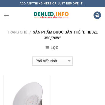
Skip
ADD ANYTHING HERE OR JUST REMOVE IT...
to
content
TRANG CHỦ
SẢN PHẨM ĐƯỢC GẮN THẺ “D HB02L
/
350/70W”
LỌC