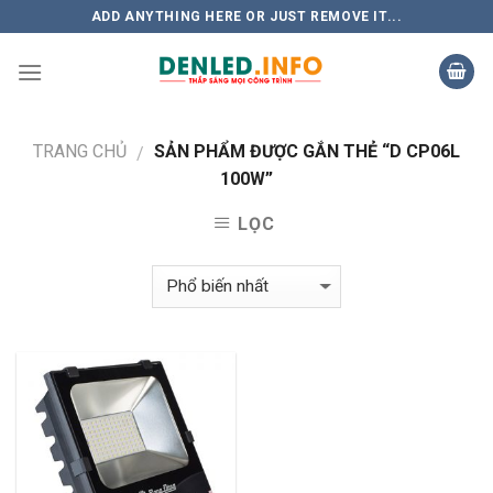
Skip
ADD ANYTHING HERE OR JUST REMOVE IT...
to
content
TRANG CHỦ
SẢN PHẨM ĐƯỢC GẮN THẺ “D CP06L
/
100W”
LỌC