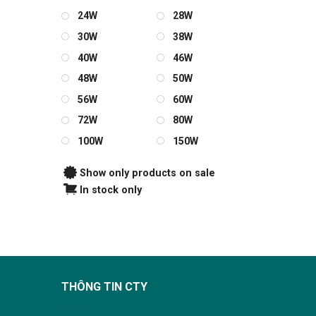
24W
28W
30W
38W
40W
46W
48W
50W
56W
60W
72W
80W
100W
150W
Show only products on sale
In stock only
THÔNG TIN CTY