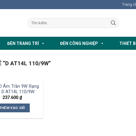
Trang c
ĐÈN TRANG TRÍ
ĐÈN CÔNG NGHIỆP
THIẾT B
“D AT14L 110/9W”
D Âm Trần 9W Rạng
 D AT14L 110/9W
237.600
₫
THÊM VÀO GIỎ