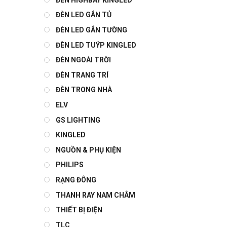
ĐÈN LED GẮN TỦ
ĐÈN LED GẮN TƯỜNG
ĐÈN LED TUÝP KINGLED
ĐÈN NGOÀI TRỜI
ĐÈN TRANG TRÍ
ĐÈN TRONG NHÀ
ELV
GS LIGHTING
KINGLED
NGUỒN & PHỤ KIỆN
PHILIPS
RẠNG ĐÔNG
THANH RAY NAM CHÂM
THIẾT BỊ ĐIỆN
TLC