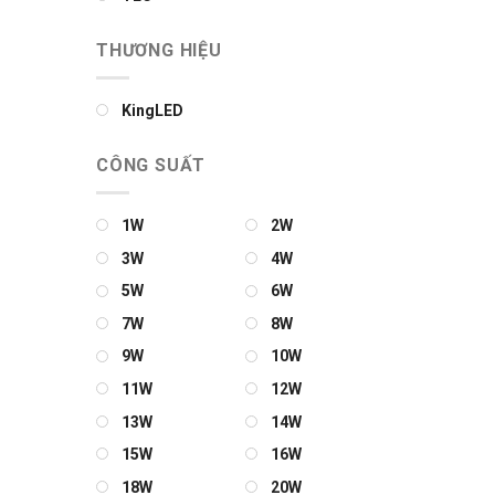
THƯƠNG HIỆU
KingLED
CÔNG SUẤT
1W
2W
3W
4W
5W
6W
7W
8W
9W
10W
11W
12W
13W
14W
15W
16W
18W
20W