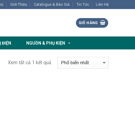
hủ
Giới Thiệu
Catalogue & Báo Giá
Tin Tức
Liên Hệ
GIỎ HÀNG
Ị ĐIỆN
NGUỒN & PHỤ KIỆN
Xem tất cả 1 kết quả