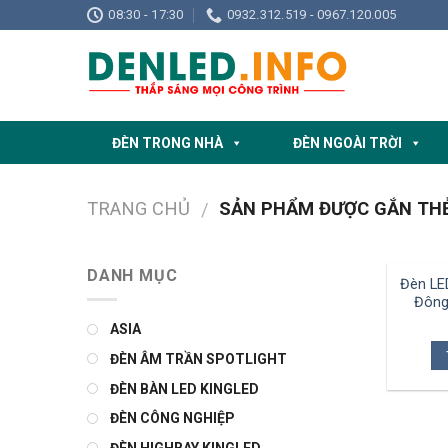
Skip
08:30 - 17:30
0932.312.519 - 0967.120.005
to
content
ĐÈN TRONG NHÀ
ĐÈN NGOÀI TRỜI
TRANG CHỦ
SẢN PHẨM ĐƯỢC GẮN THẺ 
/
DANH MỤC
Đèn LE
Đông
ASIA
ĐÈN ÂM TRẦN SPOTLIGHT
ĐÈN BÀN LED KINGLED
ĐÈN CÔNG NGHIỆP
ĐÈN HIGHBAY KINGLED