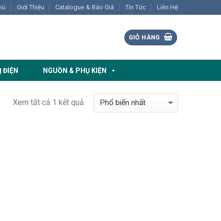
hủ
Giới Thiệu
Catalogue & Báo Giá
Tin Tức
Liên Hệ
GIỎ HÀNG
Ị ĐIỆN
NGUỒN & PHỤ KIỆN
Xem tất cả 1 kết quả