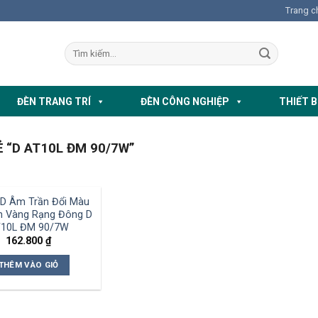
Trang c
ĐÈN TRANG TRÍ
ĐÈN CÔNG NGHIỆP
THIẾT B
“D AT10L ĐM 90/7W”
D Âm Trần Đổi Màu
n Vàng Rạng Đông D
10L ĐM 90/7W
162.800
₫
THÊM VÀO GIỎ