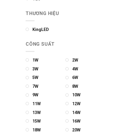
THƯƠNG HIỆU
KingLED
CÔNG SUẤT
1W
2W
3W
4W
5W
6W
7W
8W
9W
10W
11W
12W
13W
14W
15W
16W
18W
20W