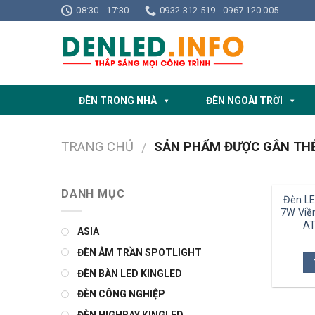
Skip
08:30 - 17:30
0932.312.519 - 0967.120.005
to
content
ĐÈN TRONG NHÀ
ĐÈN NGOÀI TRỜI
TRANG CHỦ
SẢN PHẨM ĐƯỢC GẮN THẺ 
/
DANH MỤC
Đèn LE
7W Viề
AT
ASIA
ĐÈN ÂM TRẦN SPOTLIGHT
ĐÈN BÀN LED KINGLED
ĐÈN CÔNG NGHIỆP
ĐÈN HIGHBAY KINGLED