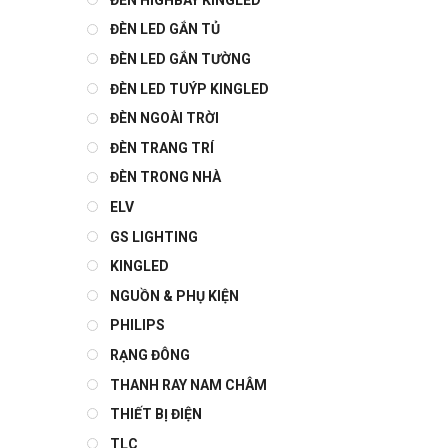
ĐÈN LED GẮN TỦ
ĐÈN LED GẮN TƯỜNG
ĐÈN LED TUÝP KINGLED
ĐÈN NGOÀI TRỜI
ĐÈN TRANG TRÍ
ĐÈN TRONG NHÀ
ELV
GS LIGHTING
KINGLED
NGUỒN & PHỤ KIỆN
PHILIPS
RẠNG ĐÔNG
THANH RAY NAM CHÂM
THIẾT BỊ ĐIỆN
TLC