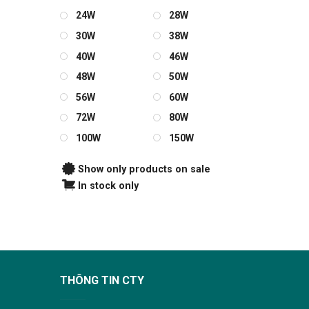
24W
28W
30W
38W
40W
46W
48W
50W
56W
60W
72W
80W
100W
150W
Show only products on sale
In stock only
THÔNG TIN CTY