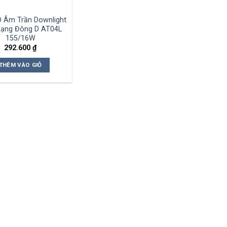
D Âm Trần Downlight
ạng Đông D AT04L
155/16W
292.600
₫
THÊM VÀO GIỎ