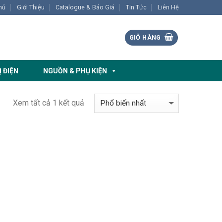
hủ
Giới Thiệu
Catalogue & Báo Giá
Tin Tức
Liên Hệ
GIỎ HÀNG
Ị ĐIỆN
NGUỒN & PHỤ KIỆN
Xem tất cả 1 kết quả