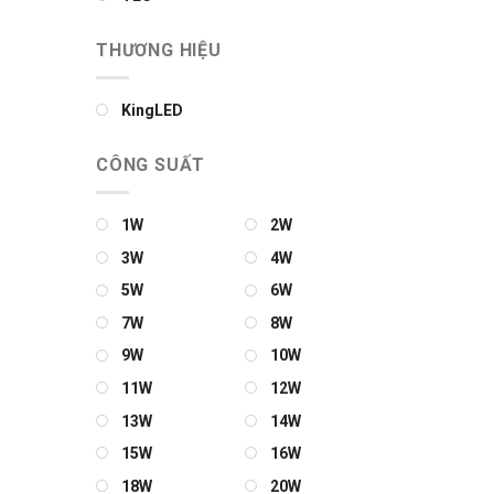
THƯƠNG HIỆU
KingLED
CÔNG SUẤT
1W
2W
3W
4W
5W
6W
7W
8W
9W
10W
11W
12W
13W
14W
15W
16W
18W
20W