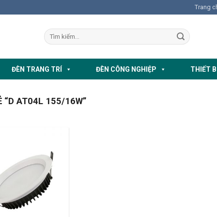
Trang c
ĐÈN TRANG TRÍ
ĐÈN CÔNG NGHIỆP
THIẾT B
“D AT04L 155/16W”