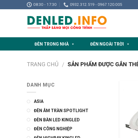
Skip
08:30 - 17:30
0932.312.519 - 0967.120.005
to
content
ĐÈN TRONG NHÀ
ĐÈN NGOÀI TRỜI
TRANG CHỦ
SẢN PHẨM ĐƯỢC GẮN THẺ 
/
DANH MỤC
ASIA
ĐÈN ÂM TRẦN SPOTLIGHT
ĐÈN BÀN LED KINGLED
ĐÈN CÔNG NGHIỆP
ĐÈN HIGHBAY KINGLED