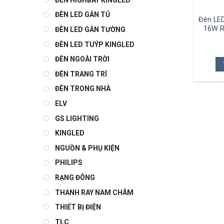
ĐÈN LED GẮN TỦ
Đèn LE
16W R
ĐÈN LED GẮN TƯỜNG
ĐÈN LED TUÝP KINGLED
ĐÈN NGOÀI TRỜI
ĐÈN TRANG TRÍ
ĐÈN TRONG NHÀ
ELV
GS LIGHTING
KINGLED
NGUỒN & PHỤ KIỆN
PHILIPS
RẠNG ĐÔNG
THANH RAY NAM CHÂM
THIẾT BỊ ĐIỆN
TLC