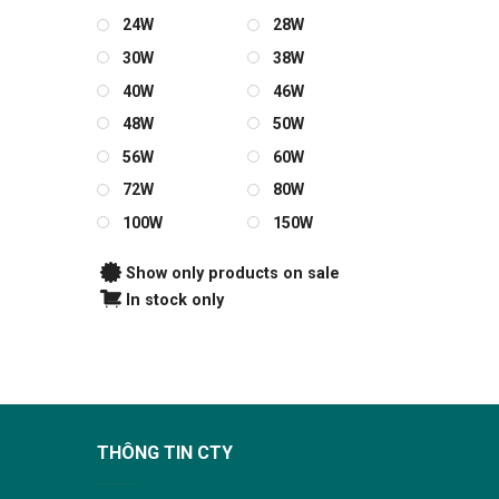
24W
28W
30W
38W
40W
46W
48W
50W
56W
60W
72W
80W
100W
150W
Show only products on sale
In stock only
THÔNG TIN CTY