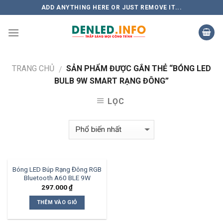
Skip
ADD ANYTHING HERE OR JUST REMOVE IT...
to
content
TRANG CHỦ
SẢN PHẨM ĐƯỢC GẮN THẺ “BÓNG LED
/
BULB 9W SMART RẠNG ĐÔNG”
LỌC
Bóng LED Búp Rạng Đông RGB
Bluetooth A60 BLE 9W
297.000
₫
THÊM VÀO GIỎ