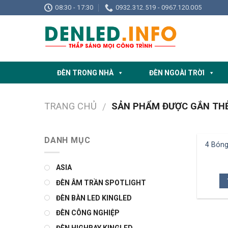
Skip
08:30 - 17:30
0932.312.519 - 0967.120.005
to
content
ĐÈN TRONG NHÀ
ĐÈN NGOÀI TRỜI
TRANG CHỦ
SẢN PHẨM ĐƯỢC GẮN THẺ
/
DANH MỤC
4 Bón
ASIA
ĐÈN ÂM TRẦN SPOTLIGHT
ĐÈN BÀN LED KINGLED
ĐÈN CÔNG NGHIỆP
ĐÈN HIGHBAY KINGLED