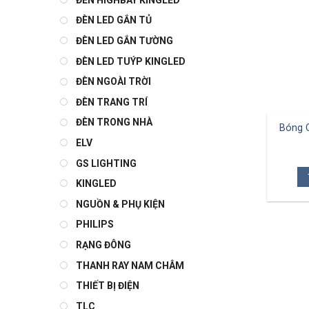
ĐÈN LED GẮN TỦ
ĐÈN LED GẮN TƯỜNG
ĐÈN LED TUÝP KINGLED
ĐÈN NGOÀI TRỜI
ĐÈN TRANG TRÍ
ĐÈN TRONG NHÀ
Bóng 
ELV
GS LIGHTING
KINGLED
NGUỒN & PHỤ KIỆN
PHILIPS
RẠNG ĐÔNG
THANH RAY NAM CHÂM
THIẾT BỊ ĐIỆN
TLC