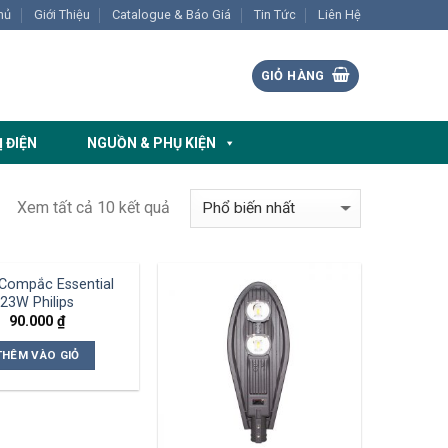
hủ
Giới Thiệu
Catalogue & Báo Giá
Tin Tức
Liên Hệ
GIỎ HÀNG
Ị ĐIỆN
NGUỒN & PHỤ KIỆN
Xem tất cả 10 kết quả
Compắc Essential
23W Philips
90.000
₫
THÊM VÀO GIỎ