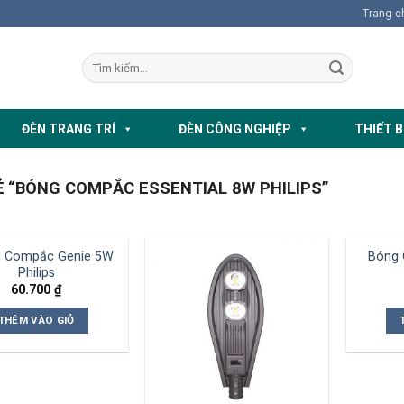
Trang c
ĐÈN TRANG TRÍ
ĐÈN CÔNG NGHIỆP
THIẾT B
 “BÓNG COMPẮC ESSENTIAL 8W PHILIPS”
g Compắc Genie 5W
Bóng 
Philips
60.700
₫
THÊM VÀO GIỎ