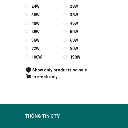
24W
28W
30W
38W
40W
46W
48W
50W
56W
60W
72W
80W
100W
150W
Show only products on sale
In stock only
THÔNG TIN CTY