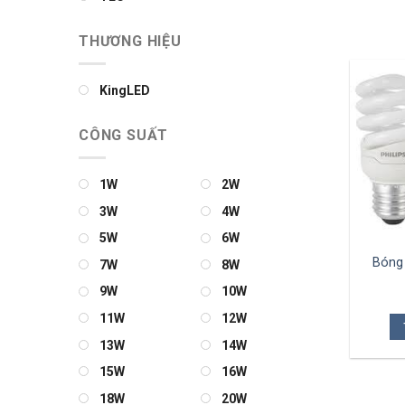
THƯƠNG HIỆU
KingLED
CÔNG SUẤT
1W
2W
3W
4W
5W
6W
Bóng
7W
8W
9W
10W
11W
12W
13W
14W
15W
16W
18W
20W