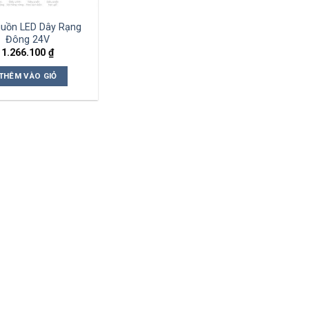
uồn LED Dây Rạng
Đông 24V
1.266.100
₫
THÊM VÀO GIỎ