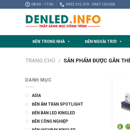
Skip
08:30 - 17:30
0932.312.519 - 0967.120.005
to
content
ĐÈN TRONG NHÀ
ĐÈN NGOÀI TRỜI
TRANG CHỦ
SẢN PHẨM ĐƯỢC GẮN THẺ
/
DANH MỤC
ASIA
ĐÈN ÂM TRẦN SPOTLIGHT
ĐÈN BÀN LED KINGLED
ĐÈN CÔNG NGHIỆP
ĐÈN HIGHBAY KINGLED