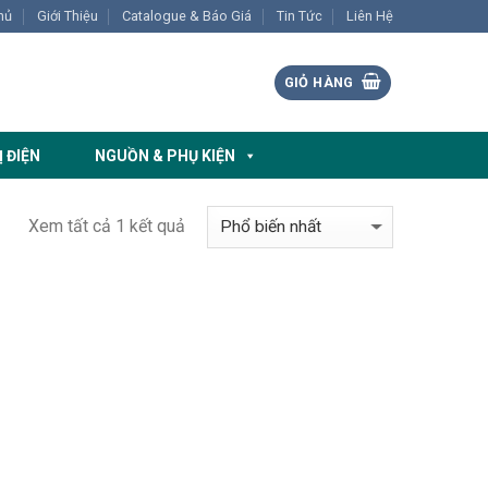
hủ
Giới Thiệu
Catalogue & Báo Giá
Tin Tức
Liên Hệ
GIỎ HÀNG
Ị ĐIỆN
NGUỒN & PHỤ KIỆN
Xem tất cả 1 kết quả