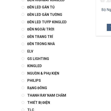
ĐÈN LED GẮN TỦ
Bộ Ng
ĐÈN LED GẮN TƯỜNG
ĐÈN LED TUÝP KINGLED
ĐÈN NGOÀI TRỜI
ĐÈN TRANG TRÍ
ĐÈN TRONG NHÀ
ELV
GS LIGHTING
KINGLED
NGUỒN & PHỤ KIỆN
PHILIPS
RẠNG ĐÔNG
THANH RAY NAM CHÂM
THIẾT BỊ ĐIỆN
TLC