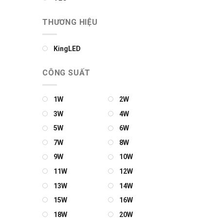
THƯƠNG HIỆU
KingLED
CÔNG SUẤT
1W
2W
3W
4W
5W
6W
7W
8W
9W
10W
11W
12W
13W
14W
15W
16W
18W
20W