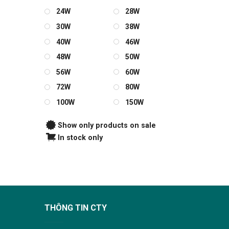
24W
28W
30W
38W
40W
46W
48W
50W
56W
60W
72W
80W
100W
150W
Show only products on sale
In stock only
THÔNG TIN CTY