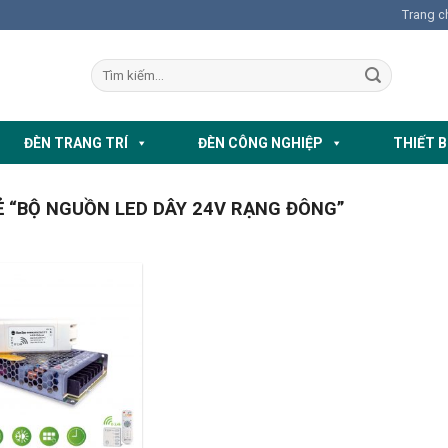
Trang c
ĐÈN TRANG TRÍ
ĐÈN CÔNG NGHIỆP
THIẾT B
 “BỘ NGUỒN LED DÂY 24V RẠNG ĐÔNG”