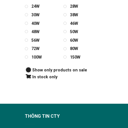
24W
28W
30W
38W
40W
46W
48W
50W
56W
60W
72W
80W
100W
150W
Show only products on sale
In stock only
THÔNG TIN CTY