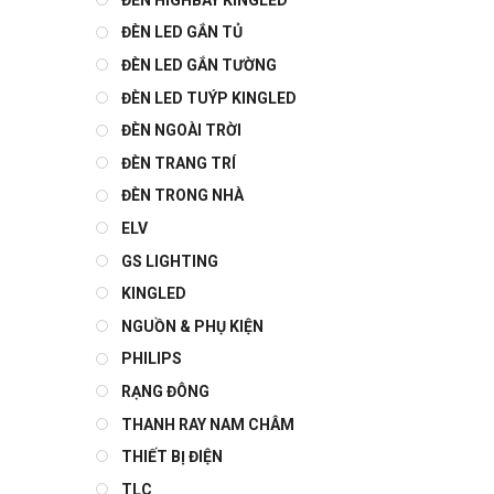
ĐÈN LED GẮN TỦ
ĐÈN LED GẮN TƯỜNG
ĐÈN LED TUÝP KINGLED
ĐÈN NGOÀI TRỜI
ĐÈN TRANG TRÍ
ĐÈN TRONG NHÀ
ELV
GS LIGHTING
KINGLED
NGUỒN & PHỤ KIỆN
PHILIPS
RẠNG ĐÔNG
THANH RAY NAM CHÂM
THIẾT BỊ ĐIỆN
TLC