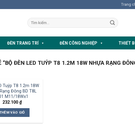
Trang c
ĐÈN TRANG TRÍ
ĐÈN CÔNG NGHIỆP
THIẾT B
“BỘ ĐÈN LED TUÝP T8 1.2M 18W NHỰA RẠNG ĐÔN
D Tuýp T8 1.2m 18W
Rạng Đông BD T8L
01 M11/18Wx1
232.100
₫
THÊM VÀO GIỎ