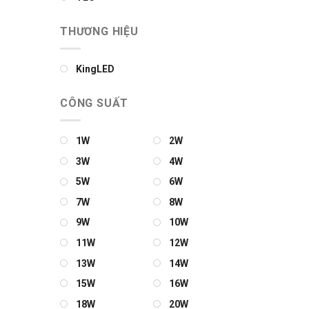
THƯƠNG HIỆU
KingLED
CÔNG SUẤT
1W
2W
3W
4W
5W
6W
7W
8W
9W
10W
11W
12W
13W
14W
15W
16W
18W
20W