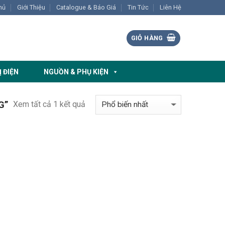
hủ
Giới Thiệu
Catalogue & Báo Giá
Tin Tức
Liên Hệ
GIỎ HÀNG
Ị ĐIỆN
NGUỒN & PHỤ KIỆN
Xem tất cả 1 kết quả
G”