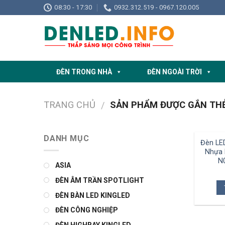
Skip
08:30 - 17:30
0932.312.519 - 0967.120.005
to
content
ĐÈN TRONG NHÀ
ĐÈN NGOÀI TRỜI
TRANG CHỦ
SẢN PHẨM ĐƯỢC GẮN THẺ 
/
DANH MỤC
Đèn LE
Nhựa 
N
ASIA
ĐÈN ÂM TRẦN SPOTLIGHT
ĐÈN BÀN LED KINGLED
ĐÈN CÔNG NGHIỆP
ĐÈN HIGHBAY KINGLED