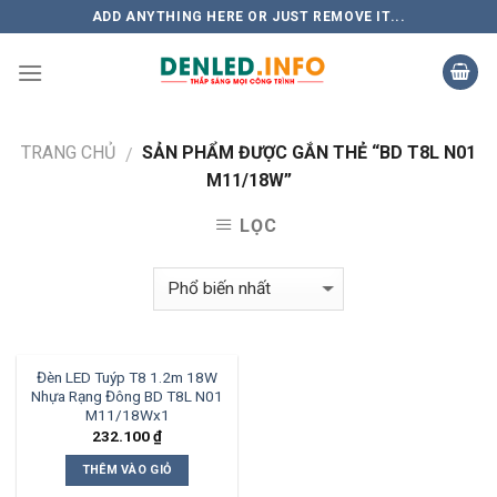
Skip
ADD ANYTHING HERE OR JUST REMOVE IT...
to
content
TRANG CHỦ
SẢN PHẨM ĐƯỢC GẮN THẺ “BD T8L N01
/
M11/18W”
LỌC
Đèn LED Tuýp T8 1.2m 18W
Nhựa Rạng Đông BD T8L N01
M11/18Wx1
232.100
₫
THÊM VÀO GIỎ