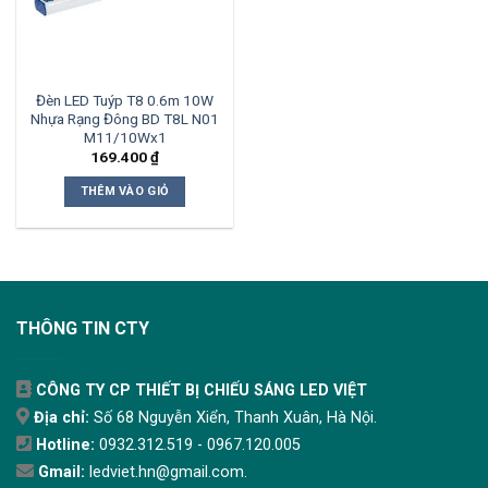
Đèn LED Tuýp T8 0.6m 10W
Nhựa Rạng Đông BD T8L N01
M11/10Wx1
169.400
₫
THÊM VÀO GIỎ
THÔNG TIN CTY
CÔNG TY CP THIẾT BỊ CHIẾU SÁNG LED VIỆT
Địa chỉ:
Số 68 Nguyễn Xiển, Thanh Xuân, Hà Nội.
Hotline:
0932.312.519 - 0967.120.005
Gmail:
ledviet.hn@gmail.com.