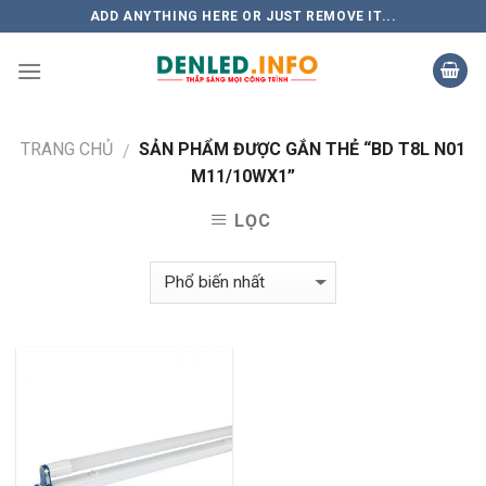
Skip
ADD ANYTHING HERE OR JUST REMOVE IT...
to
content
TRANG CHỦ
SẢN PHẨM ĐƯỢC GẮN THẺ “BD T8L N01
/
M11/10WX1”
LỌC