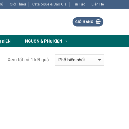
hủ
Giới Thiệu
Catalogue & Báo Giá
Tin Tức
Liên Hệ
GIỎ HÀNG
Ị ĐIỆN
NGUỒN & PHỤ KIỆN
Xem tất cả 1 kết quả