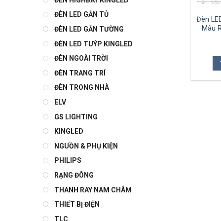
ĐÈN LED GẮN TỦ
Đèn LE
Màu 
ĐÈN LED GẮN TƯỜNG
ĐÈN LED TUÝP KINGLED
ĐÈN NGOÀI TRỜI
ĐÈN TRANG TRÍ
ĐÈN TRONG NHÀ
ELV
GS LIGHTING
KINGLED
NGUỒN & PHỤ KIỆN
PHILIPS
RẠNG ĐÔNG
THANH RAY NAM CHÂM
THIẾT BỊ ĐIỆN
TLC