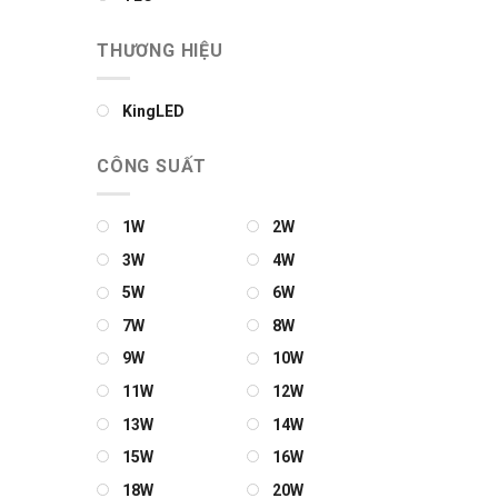
THƯƠNG HIỆU
KingLED
CÔNG SUẤT
1W
2W
3W
4W
5W
6W
7W
8W
9W
10W
11W
12W
13W
14W
15W
16W
18W
20W