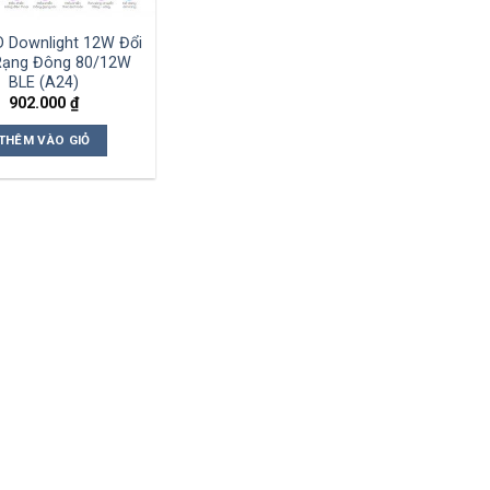
D Downlight 12W Đổi
Rạng Đông 80/12W
BLE (A24)
902.000
₫
THÊM VÀO GIỎ