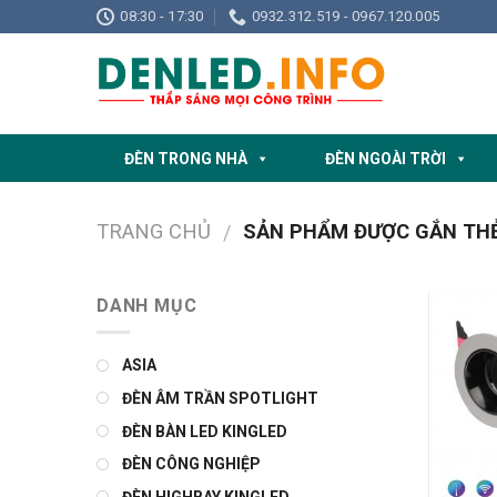
Skip
08:30 - 17:30
0932.312.519 - 0967.120.005
to
content
ĐÈN TRONG NHÀ
ĐÈN NGOÀI TRỜI
TRANG CHỦ
SẢN PHẨM ĐƯỢC GẮN THẺ 
/
DANH MỤC
ASIA
ĐÈN ÂM TRẦN SPOTLIGHT
ĐÈN BÀN LED KINGLED
ĐÈN CÔNG NGHIỆP
ĐÈN HIGHBAY KINGLED