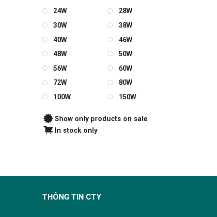
24W
28W
30W
38W
40W
46W
48W
50W
56W
60W
72W
80W
100W
150W
Show only products on sale
In stock only
THÔNG TIN CTY