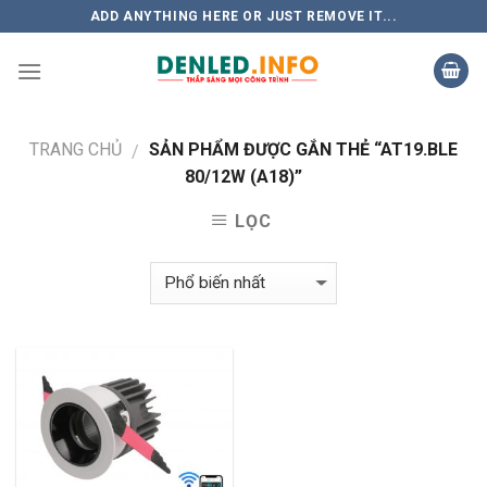
Skip
ADD ANYTHING HERE OR JUST REMOVE IT...
to
content
TRANG CHỦ
SẢN PHẨM ĐƯỢC GẮN THẺ “AT19.BLE
/
80/12W (A18)”
LỌC