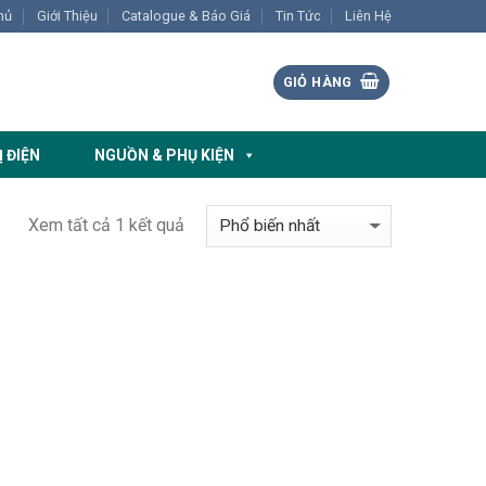
hủ
Giới Thiệu
Catalogue & Báo Giá
Tin Tức
Liên Hệ
GIỎ HÀNG
Ị ĐIỆN
NGUỒN & PHỤ KIỆN
Xem tất cả 1 kết quả