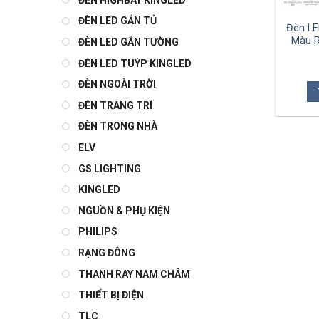
ĐÈN LED GẮN TỦ
Đèn LE
Màu 
ĐÈN LED GẮN TƯỜNG
ĐÈN LED TUÝP KINGLED
ĐÈN NGOÀI TRỜI
ĐÈN TRANG TRÍ
ĐÈN TRONG NHÀ
ELV
GS LIGHTING
KINGLED
NGUỒN & PHỤ KIỆN
PHILIPS
RẠNG ĐÔNG
THANH RAY NAM CHÂM
THIẾT BỊ ĐIỆN
TLC