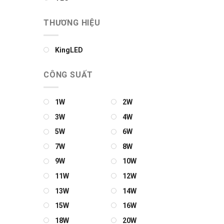
THƯƠNG HIỆU
KingLED
CÔNG SUẤT
1W
2W
3W
4W
5W
6W
7W
8W
9W
10W
11W
12W
13W
14W
15W
16W
18W
20W