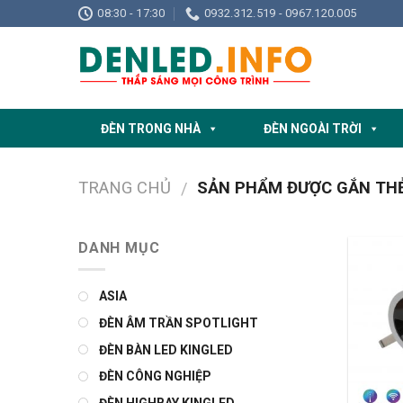
Skip
08:30 - 17:30
0932.312.519 - 0967.120.005
to
content
ĐÈN TRONG NHÀ
ĐÈN NGOÀI TRỜI
TRANG CHỦ
SẢN PHẨM ĐƯỢC GẮN THẺ 
/
DANH MỤC
ASIA
ĐÈN ÂM TRẦN SPOTLIGHT
ĐÈN BÀN LED KINGLED
ĐÈN CÔNG NGHIỆP
ĐÈN HIGHBAY KINGLED