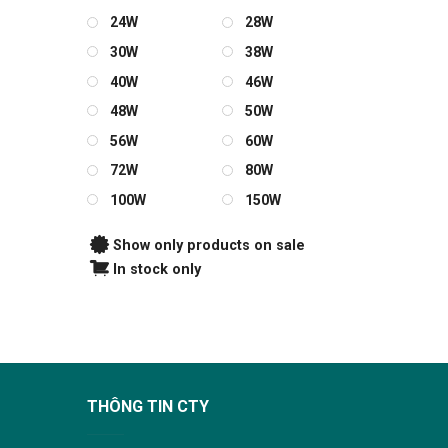
24W
28W
30W
38W
40W
46W
48W
50W
56W
60W
72W
80W
100W
150W
Show only products on sale
In stock only
THÔNG TIN CTY