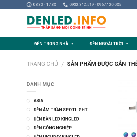
Skip
08:30 - 17:30
0932.312.519 - 0967.120.005
to
content
ĐÈN TRONG NHÀ
ĐÈN NGOÀI TRỜI
TRANG CHỦ
SẢN PHẨM ĐƯỢC GẮN THẺ 
/
DANH MỤC
ASIA
ĐÈN ÂM TRẦN SPOTLIGHT
ĐÈN BÀN LED KINGLED
ĐÈN CÔNG NGHIỆP
ĐÈN HIGHBAY KINGLED