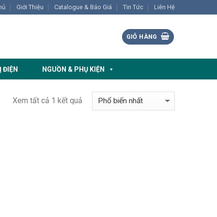
hủ
Giới Thiệu
Catalogue & Báo Giá
Tin Tức
Liên Hệ
GIỎ HÀNG
Ị ĐIỆN
NGUỒN & PHỤ KIỆN
Xem tất cả 1 kết quả