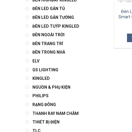
ĐÈN LED GẮN TỦ
Đèn L
Smart 
ĐÈN LED GẮN TƯỜNG
ĐÈN LED TUÝP KINGLED
ĐÈN NGOÀI TRỜI
ĐÈN TRANG TRÍ
ĐÈN TRONG NHÀ
ELV
GS LIGHTING
KINGLED
NGUỒN & PHỤ KIỆN
PHILIPS
RẠNG ĐÔNG
THANH RAY NAM CHÂM
THIẾT BỊ ĐIỆN
TLC