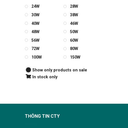
24W
28W
30W
38W
40W
46W
48W
50W
56W
60W
72W
80W
100W
150W
Show only products on sale
In stock only
THÔNG TIN CTY