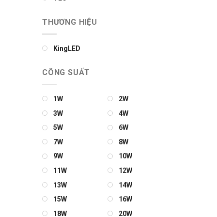
THƯƠNG HIỆU
KingLED
CÔNG SUẤT
1W
2W
3W
4W
5W
6W
7W
8W
9W
10W
11W
12W
13W
14W
15W
16W
18W
20W