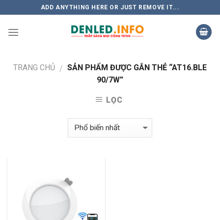
Skip
ADD ANYTHING HERE OR JUST REMOVE IT...
to
content
TRANG CHỦ
SẢN PHẨM ĐƯỢC GẮN THẺ “AT16.BLE
/
90/7W”
LỌC