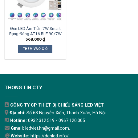
Đèn LED Âm Trần 7W Smart
Rạng Đông AT16 BLE 90/7W
568.000
₫
THÊM VÀO GIỎ
THÔNG TIN CTY
CÔNG TY CP THIẾT BỊ CHIẾU SÁNG LED VIỆT
Địa chỉ:
Số 68 Nguyễn Xiển, Thanh Xuân, Hà Nội.
Hotline:
0932.312.519 - 0967.120.005
Gmail:
ledviet.hn@gmail.com.
Website:
https://denled.info/