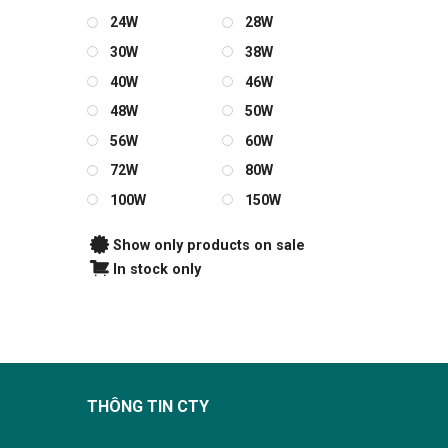
24W
28W
30W
38W
40W
46W
48W
50W
56W
60W
72W
80W
100W
150W
Show only products on sale
In stock only
THÔNG TIN CTY