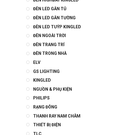
ĐÈN LED GẮN TỦ
ĐÈN LED GẮN TƯỜNG
ĐÈN LED TUÝP KINGLED
ĐÈN NGOÀI TRỜI
ĐÈN TRANG TRÍ
ĐÈN TRONG NHÀ
ELV
GS LIGHTING
KINGLED
NGUỒN & PHỤ KIỆN
PHILIPS
RẠNG ĐÔNG
THANH RAY NAM CHÂM
THIẾT BỊ ĐIỆN
TLC