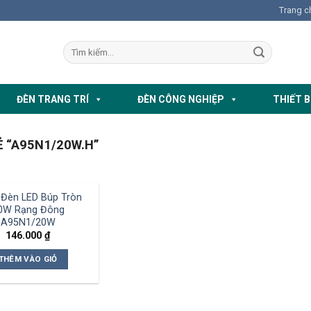
Trang c
ĐÈN TRANG TRÍ
ĐÈN CÔNG NGHIỆP
THIẾT B
 “A95N1/20W.H”
Đèn LED Búp Tròn
0W Rạng Đông
A95N1/20W
146.000
₫
THÊM VÀO GIỎ