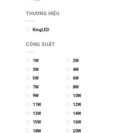
THƯƠNG HIỆU
KingLED
CÔNG SUẤT
1W
2W
3W
4W
5W
6W
7W
8W
9W
10W
11W
12W
13W
14W
15W
16W
18W
20W