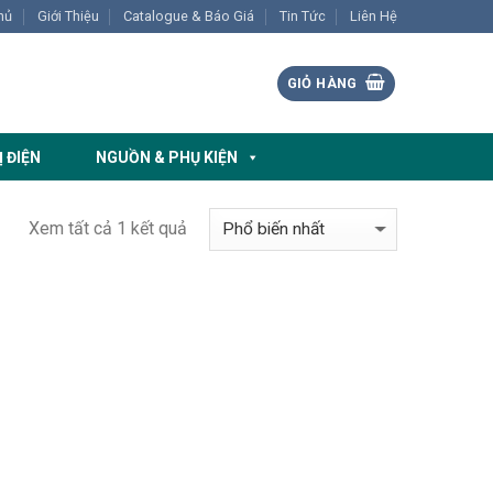
hủ
Giới Thiệu
Catalogue & Báo Giá
Tin Tức
Liên Hệ
GIỎ HÀNG
Ị ĐIỆN
NGUỒN & PHỤ KIỆN
Xem tất cả 1 kết quả