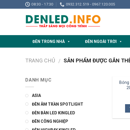
Skip
08:30 - 17:30
0932.312.519 - 0967.120.005
to
content
ĐÈN TRONG NHÀ
ĐÈN NGOÀI TRỜI
TRANG CHỦ
SẢN PHẨM ĐƯỢC GẮN THẺ
/
DANH MỤC
Bóng 
2
ASIA
ĐÈN ÂM TRẦN SPOTLIGHT
ĐÈN BÀN LED KINGLED
ĐÈN CÔNG NGHIỆP
ĐÈN HIGHBAY KINGLED