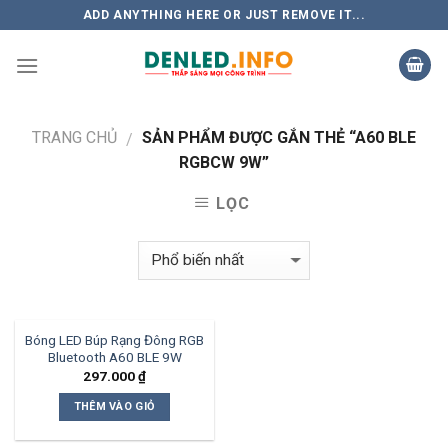
Skip
ADD ANYTHING HERE OR JUST REMOVE IT...
to
content
TRANG CHỦ
SẢN PHẨM ĐƯỢC GẮN THẺ “A60 BLE
/
RGBCW 9W”
LỌC
Bóng LED Búp Rạng Đông RGB
Bluetooth A60 BLE 9W
297.000
₫
THÊM VÀO GIỎ