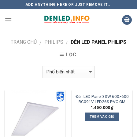
Skip
ADD ANYTHING HERE OR JUST REMOVE IT...
to
content
TRANG CHỦ
PHILIPS
ĐÈN LED PANEL PHILIPS
/
/
LỌC
Đèn LED Panel 33W 600×600
RC091V LED26S PVC GM
1.450.000
₫
THÊM VÀO GIỎ