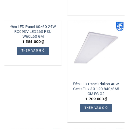
Đèn LED Panel 60×60 24W
RC093V LED26S PSU
W60L60 GM
1.584.000
₫
THÊM VÀO GIỎ
Đèn LED Panel Philips 40W
CertaFlux 30 120 840/865
GM FG G2
1.709.000
₫
THÊM VÀO GIỎ