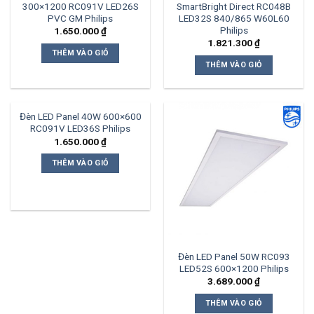
300×1200 RC091V LED26S
SmartBright Direct RC048B
PVC GM Philips
LED32S 840/865 W60L60
Philips
1.650.000
₫
1.821.300
₫
THÊM VÀO GIỎ
THÊM VÀO GIỎ
Đèn LED Panel 40W 600×600
RC091V LED36S Philips
1.650.000
₫
THÊM VÀO GIỎ
Đèn LED Panel 50W RC093
LED52S 600×1200 Philips
3.689.000
₫
THÊM VÀO GIỎ