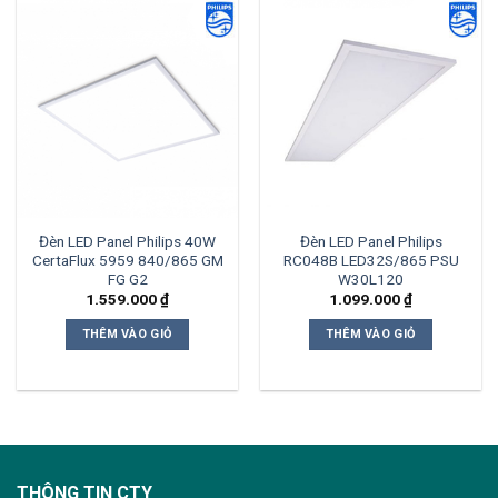
Đèn LED Panel Philips 40W
Đèn LED Panel Philips
CertaFlux 5959 840/865 GM
RC048B LED32S/865 PSU
FG G2
W30L120
1.559.000
₫
1.099.000
₫
THÊM VÀO GIỎ
THÊM VÀO GIỎ
THÔNG TIN CTY