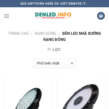
Skip
ADD ANYTHING HERE OR JUST REMOVE IT...
to
content
TRANG CHỦ
RẠNG ĐÔNG
ĐÈN LED NHÀ XƯỞNG
/
/
RẠNG ĐÔNG
LỌC