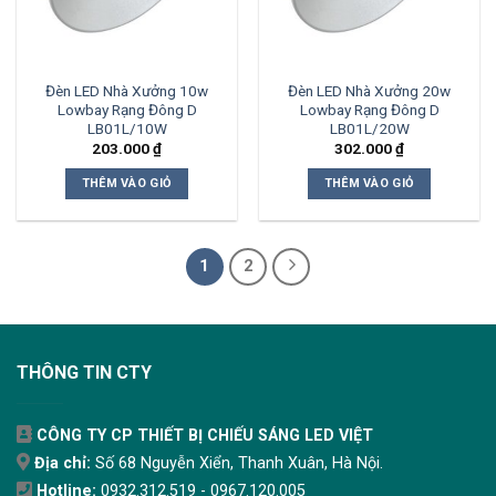
Đèn LED Nhà Xưởng 10w
Đèn LED Nhà Xưởng 20w
Lowbay Rạng Đông D
Lowbay Rạng Đông D
LB01L/10W
LB01L/20W
203.000
₫
302.000
₫
THÊM VÀO GIỎ
THÊM VÀO GIỎ
1
2
THÔNG TIN CTY
CÔNG TY CP THIẾT BỊ CHIẾU SÁNG LED VIỆT
Địa chỉ:
Số 68 Nguyễn Xiển, Thanh Xuân, Hà Nội.
Hotline:
0932.312.519 - 0967.120.005