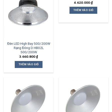
4.620.000
₫
THÊM VÀO GIỎ
Đèn LED High Bay 500/200W
Rạng Đông D HB02L
500/200W
3.660.800
₫
THÊM VÀO GIỎ