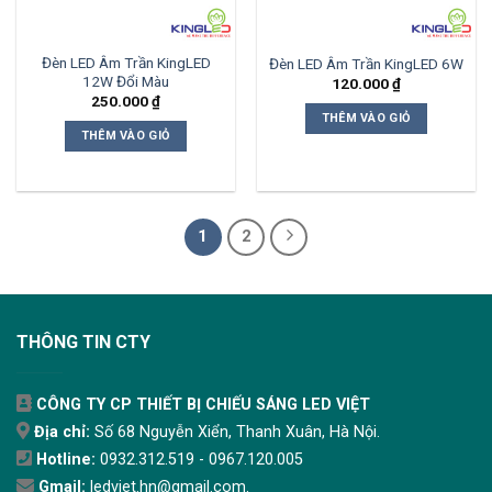
Đèn LED Âm Trần KingLED
Đèn LED Âm Trần KingLED 6W
12W Đổi Màu
120.000
₫
250.000
₫
THÊM VÀO GIỎ
THÊM VÀO GIỎ
1
2
THÔNG TIN CTY
CÔNG TY CP THIẾT BỊ CHIẾU SÁNG LED VIỆT
Địa chỉ:
Số 68 Nguyễn Xiển, Thanh Xuân, Hà Nội.
Hotline:
0932.312.519 - 0967.120.005
Gmail:
ledviet.hn@gmail.com.