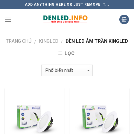
Skip
ADD ANYTHING HERE OR JUST REMOVE IT...
to
content
TRANG CHỦ
KINGLED
ĐÈN LED ÂM TRẦN KINGLED
/
/
LỌC