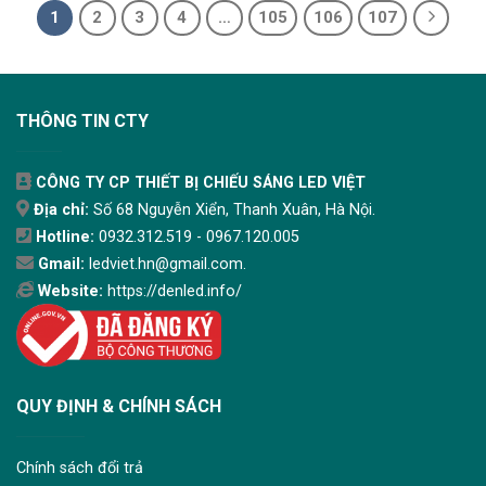
1
2
3
4
…
105
106
107
THÔNG TIN CTY
CÔNG TY CP THIẾT BỊ CHIẾU SÁNG LED VIỆT
Địa chỉ:
Số 68 Nguyễn Xiển, Thanh Xuân, Hà Nội.
Hotline:
0932.312.519 - 0967.120.005
Gmail:
ledviet.hn@gmail.com.
Website:
https://denled.info/
QUY ĐỊNH & CHÍNH SÁCH
Chính sách đổi trả