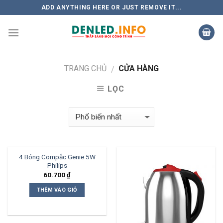
Skip
ADD ANYTHING HERE OR JUST REMOVE IT...
to
content
TRANG CHỦ
CỬA HÀNG
/
LỌC
4 Bóng Compắc Genie 5W
Philips
60.700
₫
THÊM VÀO GIỎ